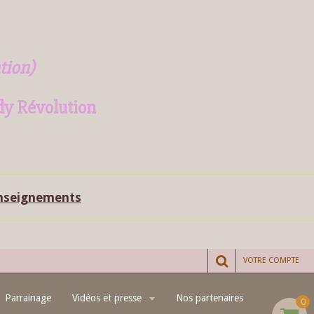
tion)
dy Révolution
enseignements
VOTRE COMPTE
Parrainage
Vidéos et presse
Nos partenaires
0