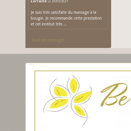
Lorraine
Le 29/03/2021
Je suis très satisfaite du massage à la
bougie. Je recommande cette prestation
et cet institut très ...
Tous les messages