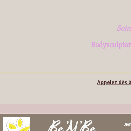
Soin
Bodysculptor
Appelez dès 
Be’M’Be
Bie