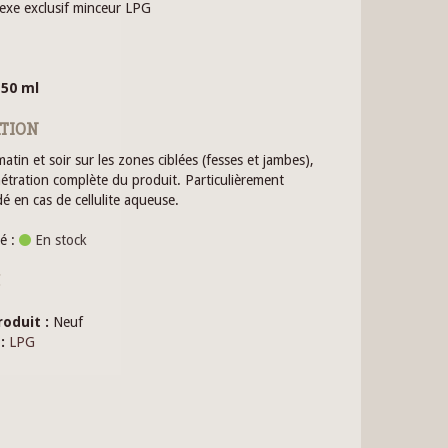
xe exclusif minceur LPG
150 ml
ATION
atin et soir sur les zones ciblées (fesses et jambes),
nétration complète du produit. Particulièrement
 en cas de cellulite aqueuse.
é :
En stock
C
roduit :
Neuf
:
LPG