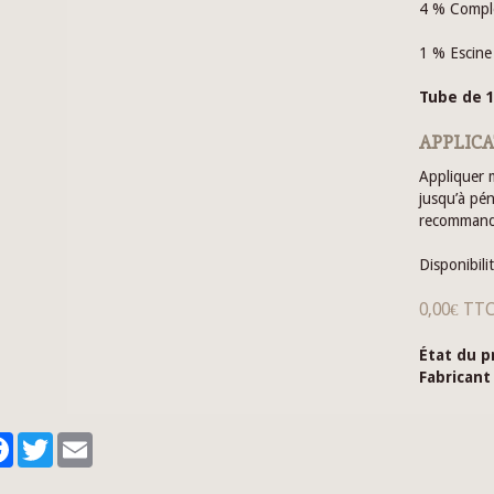
4 % Comple
1 % Escine
Tube de 
APPLIC
Appliquer m
jusqu’à pé
recommandé
Disponibilit
0,00€ TT
État du p
Fabricant 
tager
Facebook
Twitter
Email